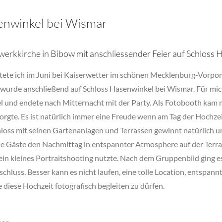
enwinkel bei Wismar
hwerkkirche in Bibow mit anschliessender Feier auf Schloss 
tete ich im Juni bei Kaiserwetter im schönen Mecklenburg-Vorpom
t wurde anschließend auf Schloss Hasenwinkel bei Wismar. Für mic
l und endete nach Mitternacht mit der Party. Als Fotobooth kam 
orgte. Es ist natürlich immer eine Freude wenn am Tag der Hochze
hloss mit seinen Gartenanlagen und Terrassen gewinnt natürlich 
ie Gäste den Nachmittag in entspannter Atmosphere auf der Terra
 ein kleines Portraitshooting nutzte. Nach dem Gruppenbild ging e
hluss. Besser kann es nicht laufen, eine tolle Location, entspann
 diese Hochzeit fotografisch begleiten zu dürfen.