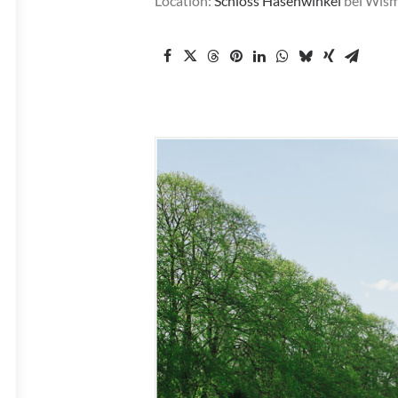
Location:
Schloss Hasenwinkel
bei Wis